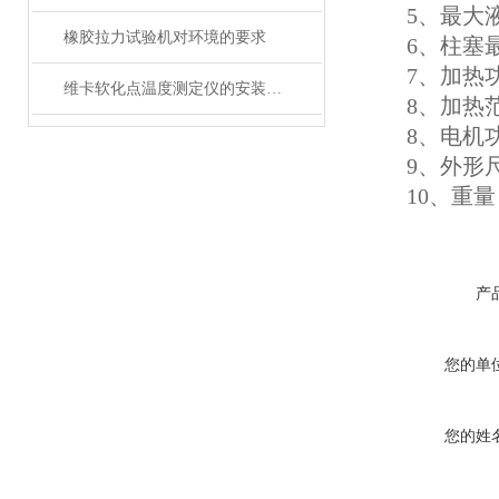
5
、最大
橡胶拉力试验机对环境的要求
6
、柱塞
7
、加热
维卡软化点温度测定仪的安装方法很简单，看完您就知道了
8
、
加热
8
、电机
9
、
外形
1
0
、重量
产
您的单
您的姓