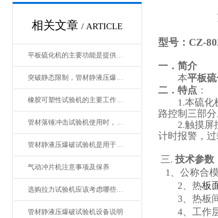
触
相关文章
/ ARTICLE
型号：
CZ-80
平板硫化机的主要功能是提供硫化所需的压力和温度
一．简介
本
平板硫
突破静态限制，管材静液压爆破试验机助你一臂之力
二．
特点
：
橡胶可塑性试验机的主要工作方式解析
1.
本
硫化
路控制
三部分
管材落锤冲击试验机使用时，这些常见的操作误区请注意！
2.
触摸屏
计时
报警，过
管材静液压爆破试验机是用于评估管材耐压性能的设备
三
.
技术参数
气动冲片机注意事项及保养
1
、公称合
2
、
热
板
选购拉力试验机应该考虑哪些问题
3
、热板
4
、工作
管材静液压爆破试验机设备说明