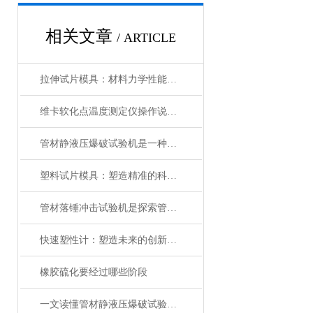
相关文章
/ ARTICLE
拉伸试片模具：材料力学性能测试的“标准塑造者”
维卡软化点温度测定仪操作说明与安装方式
管材静液压爆破试验机是一种用于测试管材抗压性能的试验设备
塑料试片模具：塑造精准的科研基石
管材落锤冲击试验机是探索管道抗冲击性能的关键工具
快速塑性计：塑造未来的创新工具
橡胶硫化要经过哪些阶段
一文读懂管材静液压爆破试验机，一起来了解下吧！