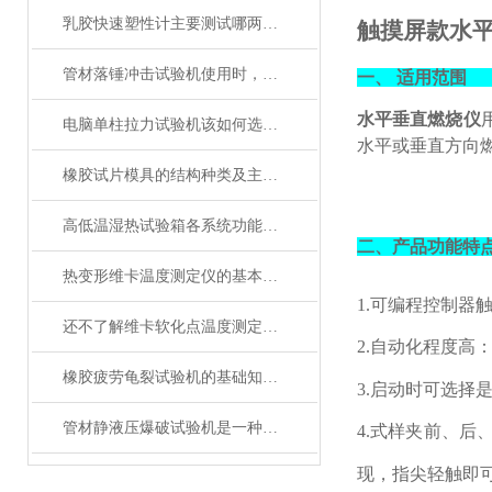
乳胶快速塑性计主要测试哪两个指标
触摸屏款
水
管材落锤冲击试验机使用时，这些常见的操作误区请注意！
一、
适用范围
水平垂直燃烧仪
电脑单柱拉力试验机该如何选购呢？
水平或垂直方向
橡胶试片模具的结构种类及主要用途
高低温湿热试验箱各系统功能详解
二、产品功能特
热变形维卡温度测定仪的基本操作，新手不得不看
1.可编程控制器
还不了解维卡软化点温度测定仪的看过来！
2.自动化程度
橡胶疲劳龟裂试验机的基础知识，一篇搞定
3.启动时可选择
管材静液压爆破试验机是一种用于测试管材抗压性能的试验设备
4.
式样夹前、后
现，指尖轻触即