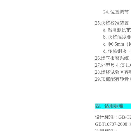
24.
位置调节
25.火焰校准装置
a.
温度测试范
b.
火焰温度
c.
Φ0.5m
d.
传热铜块
26.燃气报警系统
27.
外型尺寸
:宽1
28.
燃烧试验区容
29.
顶部配有静音
四、适用标准
设计标准：
GB-
GBT10707-2