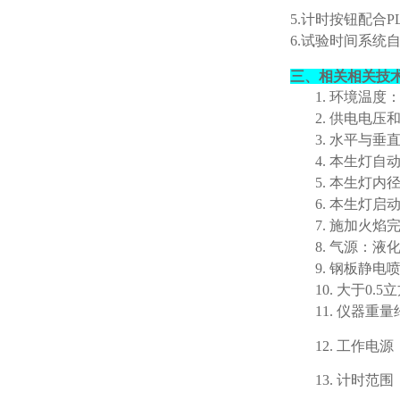
5.
计时按钮配合
P
6.试验时间系统
三、相关
相关技
1.
环境温度
2.
供电电压
3.
水平与垂
4.
本生灯自
5.
本生灯内
6.
本生灯启
7.
施加火焰
8.
气源：液
9.
钢板静电
10.
大于
0.5
11.
仪器重量
12.
工作电源
13.
计时范围