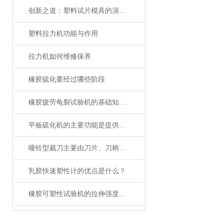
创新之道：塑料试片模具的演进与应用
塑料拉力机功能与作用
拉力机如何维修保养
橡胶硫化要经过哪些阶段
橡胶疲劳龟裂试验机的基础知识，一篇搞定
平板硫化机的主要功能是提供硫化所需的压力和温度
哑铃型裁刀主要由刀片、刀柄、定位装置和底座等部分组成
乳胶快速塑性计的优点是什么？
橡胶可塑性试验机的拉伸强度与什么有关？