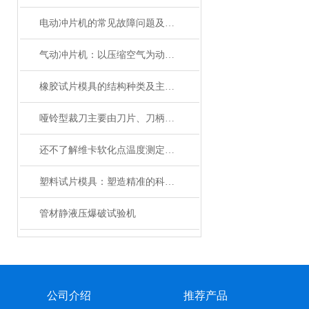
电动冲片机的常见故障问题及解决方法分享
气动冲片机：以压缩空气为动力的便捷制样设备
橡胶试片模具的结构种类及主要用途
哑铃型裁刀主要由刀片、刀柄、定位装置和底座等部分组成
还不了解维卡软化点温度测定仪的看过来！
塑料试片模具：塑造精准的科研基石
管材静液压爆破试验机
公司介绍
推荐产品