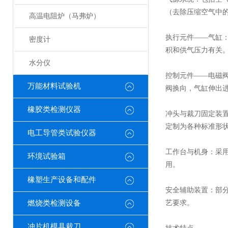
（去除压缩空气中
高温电阻炉（马弗炉）
执行元件——气缸：
密度计
积和供气压力有关。一
水分仪
控制元件——电磁
万能材料试验机
阀换向，气缸伸出
橡胶类检测仪器
冲头与裁刀固定装
定制为各种标准形
电工导管类试验仪器
工作台与机身：采用台
环境试验箱
用。
橡塑生产设备和配件
安全辅助装置：部
燃烧类检测设备
艺要求。
冲片机模具裁刀