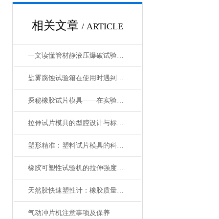
相关文章
/ ARTICLE
一文读懂管材静液压爆破试验机，一起来了解下吧！
盐雾腐蚀试验箱在使用时遇到以下故障应该怎么解决？
探秘橡胶试片模具——在实验中的重要性与发展前景
拉伸试片模具的型腔设计与标准试样制备技术分析
塑形精准：塑料试片模具的科学与应用
橡胶可塑性试验机的拉伸强度与什么有关？
天然胶快速塑性计：橡胶质量检测的关键利器
气动冲片机注意事项及保养