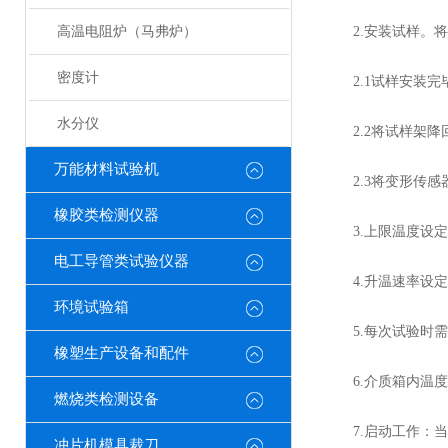
高温电阻炉（马弗炉）
2.安装试样。将
密度计
2.1试样安装完
水分仪
2.2将试样架降
万能材料试验机
2.3将变形传感器
橡胶类检测仪器
3.上限温度设定
电工导管类试验仪器
4.升温速率设定：共
环境试验箱
5.每次试验时需
橡塑生产设备和配件
6.介质箱内温度
燃烧类检测设备
7.启动工作：当
冲片机模具裁刀