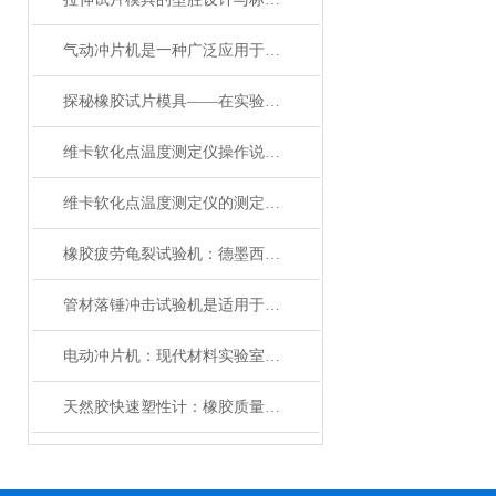
气动冲片机是一种广泛应用于金属加工行业的设备
探秘橡胶试片模具——在实验中的重要性与发展前景
维卡软化点温度测定仪操作说明与安装方式
维卡软化点温度测定仪的测定结果可能受到影响的因素有哪些？
橡胶疲劳龟裂试验机：德墨西亚屈挠原理与硫化橡胶抗疲劳性能测试解析
管材落锤冲击试验机是适用于测试材料抗冲击性能的一种测试仪器
电动冲片机：现代材料实验室的高效制样利器
天然胶快速塑性计：橡胶质量检测的关键利器