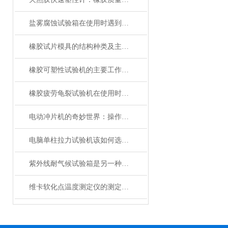
盐雾腐蚀试验箱在使用时遇到以下故障应该怎么解决？
橡胶试片模具的结构种类及主要用途
橡胶可塑性试验机的主要工作方式解析
橡胶疲劳龟裂试验机在使用时需要注意样品准备等事项
电动冲片机的奇妙世界：操作与维护指南
电脑单柱拉力试验机该如何选购呢？
紫外线耐气候试验箱是另一种模拟光照的光老化试验设备
维卡软化点温度测定仪的测定结果可能受到影响的因素有哪些？