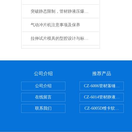
突破静态限制，管材静液压爆破试验机助你一臂之力
气动冲片机注意事项及保养
拉伸试片模具的型腔设计与标准试样制备技术分析
公司介绍
推荐产品
公司介绍
CZ-6006管材落锤冲击试
在线留言
CZ-6014管材静液压爆破
联系我们
CZ-6005D维卡软化点温