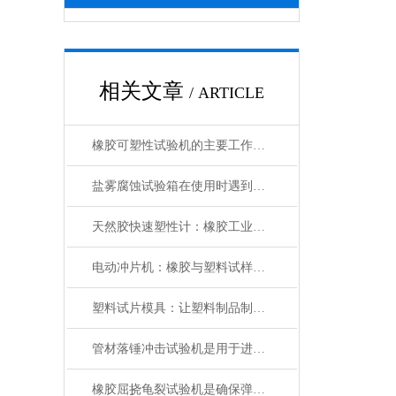
相关文章
/ ARTICLE
橡胶可塑性试验机的主要工作方式解析
盐雾腐蚀试验箱在使用时遇到以下故障应该怎么解决？
天然胶快速塑性计：橡胶工业的“品质显微镜”
电动冲片机：橡胶与塑料试样标准化制备的自动化设备
塑料试片模具：让塑料制品制造更精准、高效的工具
管材落锤冲击试验机是用于进行管道产品性能测试的设备
橡胶屈挠龟裂试验机是确保弹性材料性能的关键设备