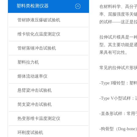
塑料类检测仪器
在材料科学、高分
率、屈服强度等关
管材静液压爆破试验机
的试样——这正是
维卡软化点温度测定仪
拉伸试片模具是一
型。其主要功能是
管材落锤冲击试验机
果具有可比性。
塑料拉力机
常见的拉伸试片形
熔体流动速率仪
-Type I哑铃型：
悬臂梁冲击试验机
-Type V小型试
简支梁冲击试验机
-直条形试样：常用于
热变形维卡温度测定仪
-狗骨型（Dog-
环刚度试验机