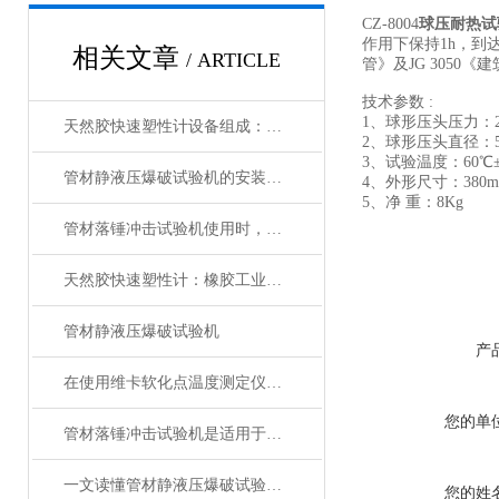
CZ-8004
球压耐热试
作用下保持1h，到
相关文章
/ ARTICLE
管》及JG 3050
技术参数 :
1、球形
天然胶快速塑性计设备组成：多功能与高精度
2、球形压头直径：
3、试验温度：
管材静液压爆破试验机的安装方法分享
4、外形尺寸：380mm
5、净 重：8Kg
管材落锤冲击试验机使用时，这些常见的操作误区请注意！
天然胶快速塑性计：橡胶工业的“品质显微镜”
管材静液压爆破试验机
产
在使用维卡软化点温度测定仪时，需要注意以下几点
您的单
管材落锤冲击试验机是适用于测试材料抗冲击性能的一种测试仪器
一文读懂管材静液压爆破试验机，一起来了解下吧！
您的姓