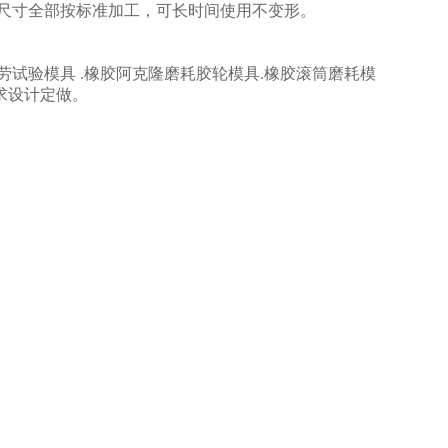
14，尺寸全部按标准加工，可长时间使用不变形。
劳试验模具 .橡胶阿克隆磨耗胶轮模具.橡胶滚筒磨耗模
有其它尺寸可根据要求设计定做。