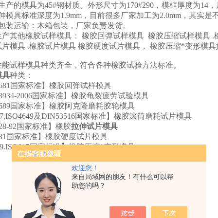
生产的模具为45#钢材质。外形尺寸为170#290，模框厚度为
伸模具标准深度为1.9mm，目前很多厂家加工为2.0mm，其实是
的包装运输：木箱包装，厂家负责发货。
产其他橡胶试样模具： 橡胶回弹试样模具 橡胶压缩试样模具 .橡
试片模具 .橡胶试片模具 橡胶硬度试片模具， 橡胶压
性能试样模具种类齐全，符合各种橡胶试验方法标准。
模具
种类：
/T1681国家标准】橡胶回弹试样模具
T13934-2006国家标准】橡胶龟裂疲劳试验模具
/T1689国家标准】橡胶阿克隆磨耗胶轮模具
867,ISO4649及DIN53516国家标准】橡胶滚筒磨耗试片模具
T528-92国家标准】橡胶
拉伸试片模具
/T531国家标准】橡胶硬度试片模具
759.ISO815国家标准】橡胶压缩*变形模具
欢迎您！
来自局域网的朋友！有什么可以帮
助您的吗？