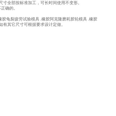
14，尺寸全部按标准加工，可长时间使用不变形。
不正确的。
胶龟裂疲劳试验模具 .橡胶阿克隆磨耗胶轮模具 .橡胶
缩*变形模具如有其它尺寸可根据要求设计定做。