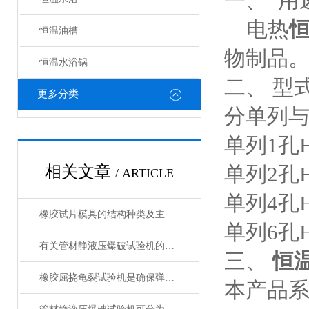
一、 用
电热
恒温油槽
物制品
恒温水浴锅
二、 型
更多分类
分单
单列1孔H
单列2孔H
相关文章
/ ARTICLE
单列4孔H
橡胶试片模具的结构种类及主要用途
单列6孔H
有关管材静液压爆破试验机的知识点介绍
三、
恒
橡胶屈挠龟裂试验机是确保弹性材料性能的关键设备
本产品系