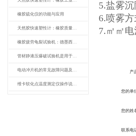
天然胶快速塑性计：橡胶工业的“品质显微镜”
5.盐雾沉降
橡胶硫化仪的功能与应用
6.喷雾
7.㎡㎡电
天然胶快速塑性计：橡胶质量检测的关键利器
橡胶疲劳龟裂试验机：德墨西亚屈挠原理与硫化橡胶抗疲劳性能测试解析
管材静液压爆破试验机是用于评估管材耐压性能的设备
电动冲片机的常见故障问题及解决方法分享
产
维卡软化点温度测定仪操作说明与安装方式
您的单
您的姓
联系电