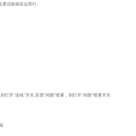
盐雾试验箱应运而行。
。
打开“连续”开关;若需“间隙”喷雾，则打开“间隙”喷雾开关