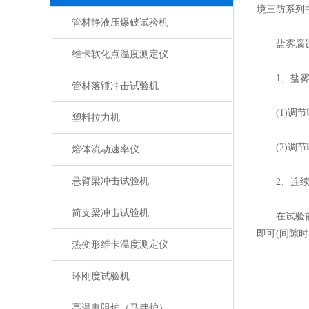
境三防系列
管材静液压爆破试验机
盐雾腐蚀试
维卡软化点温度测定仪
1、盐雾
管材落锤冲击试验机
(1)调节
塑料拉力机
(2)调节
熔体流动速率仪
悬臂梁冲击试验机
2、连续
简支梁冲击试验机
在试验前依
即可(间隙
热变形维卡温度测定仪
环刚度试验机
高温电阻炉（马弗炉）