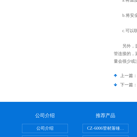
a.将温度
b.将安全
c.可以联
另外，盐雾
管连接的，
量会很少或
上一篇
下一篇
公司介绍
推荐产品
公司介绍
CZ-6006管材落锤冲击试