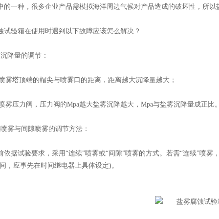
中的一种，很多企业产品需模拟海洋周边气候对产品造成的破坏性，所以
验箱在使用时遇到以下故障应该怎么解决？
沉降量的调节：
喷雾塔顶端的帽尖与喷雾口的距离，距离越大沉降量越大；
喷雾压力阀，压力阀的Mpa越大盐雾沉降越大，Mpa与盐雾沉降量成正比
喷雾与间隙喷雾的调节方法：
据试验要求，采用“连续”喷雾或“间隙”喷雾的方式。若需“连续”喷雾，则
时间，应事先在时间继电器上具体设定)。