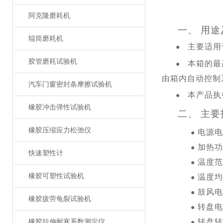
阿克隆磨耗机
一、
用途
辊筒磨耗机
主要适用
●
胶管磨耗试验机
本箱的最
●
由箱内自动控制
汽车门窗密封条摩擦试验机
本产品执
●
橡胶冲击弹性试验机
二、
主要
橡胶压缩应力松弛仪
电源电
●
加热功
●
快速塑性计
温度范
●
橡胶可塑性试验机
温度均
●
鼓风电
●
橡胶疲劳龟裂试验机
转盘电
●
转盘转
橡胶拉伸耐寒系数测定仪
●