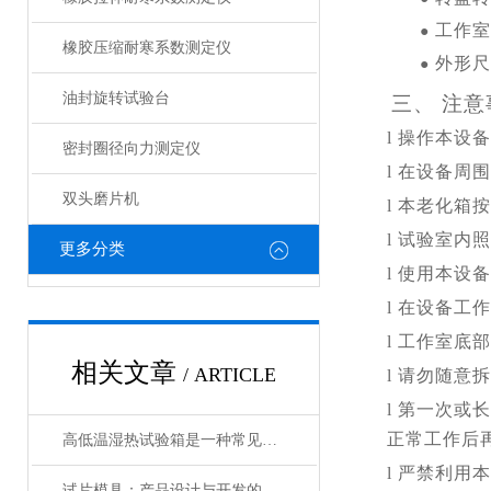
工作室
●
橡胶压缩耐寒系数测定仪
外形尺
●
油封旋转试验台
三、
注意
l
操作本设备
密封圈径向力测定仪
l
在设备周围
双头磨片机
l
本老化箱按
l
试验室内照
更多分类
l
使用本设备
l
在设备工作
l
工作室底部
相关文章
/ ARTICLE
l
请勿随意拆
l 第一次
或长
正常工作后
高低温湿热试验箱是一种常见的环境测试设备
l
严禁利用本
试片模具：产品设计与开发的得力助手