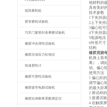
他材料的
具有美好
辊筒磨耗机
技术参数
1下夹持器往
胶管磨耗试验机
2上下夹持
3偏心轮可
4下夹持器
汽车门窗密封条摩擦试验机
5电源电压：A
6外形尺寸：1
橡胶冲击弹性试验机
结构
橡胶屈挠
橡胶压缩应力松弛仪
机身上装
离），调
快速塑性计
动。偏心轮
使用方法
橡胶可塑性试验机
1 偏心距
调节偏心
橡胶疲劳龟裂试验机
的最大距离
2 将试
3 接通试
橡胶拉伸耐寒系数测定仪
4 在触摸