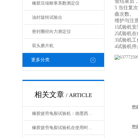
查结束后
橡胶压缩耐寒系数测定仪
5 当往
曲次数。
油封旋转试验台
维护与注
1试验机
密封圈径向力测定仪
2试验机
3试验机
双头磨片机
4试验机
更多分类
相关文章
/ ARTICLE
您
橡胶疲劳龟裂试验机：德墨西亚屈挠原理与硫化橡胶抗疲劳性能测试解析
您
橡胶疲劳龟裂试验机在使用时需要注意样品准备等事项