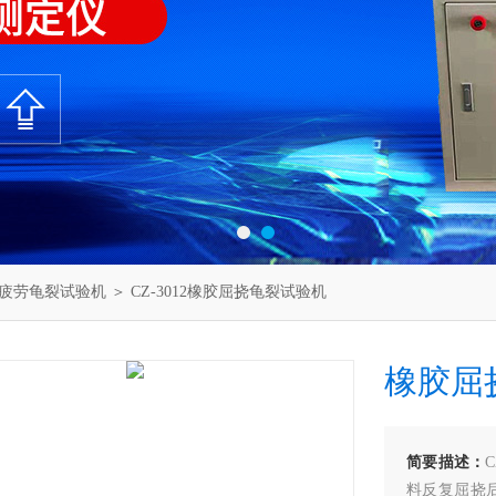
疲劳龟裂试验机
＞ CZ-3012橡胶屈挠龟裂试验机
橡胶屈
简要描述：
料反复屈挠后