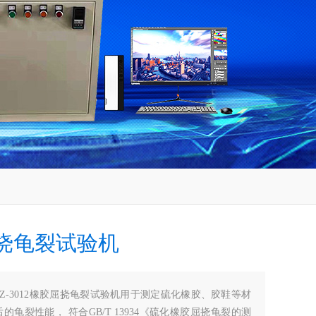
挠龟裂试验机
CZ-3012橡胶屈挠龟裂试验机用于测定硫化橡胶、胶鞋等材
的龟裂性能， 符合GB/T 13934《硫化橡胶屈挠龟裂的测