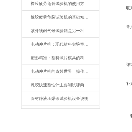
橡胶疲劳龟裂试验机的使用方法非常简单，一看就会
联
橡胶疲劳龟裂试验机的基础知识，一篇搞定
常
紫外线耐气候试验箱是另一种模拟光照的光老化试验设备
电动冲片机：现代材料实验室的高效制样利器
塑形精准：塑料试片模具的科学与应用
详
电动冲片机的奇妙世界：操作与维护指南
补
乳胶快速塑性计主要测试哪两个指标
管材静液压爆破试验机设备说明