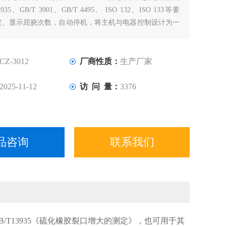
935、GB/T 3901、GB/T 4495、 ISO 132、ISO 133等要
定、显示屈挠次数，自动停机，将主机与电器控制设计为一
样可单独装夹，造型美观，操作方便。
CZ-3012
厂商性质：
生产厂家
2025-11-12
访 问 量：
3376
品咨询
联系我们
B/T13935《硫化橡胶裂口增大的测定》，也可用于其