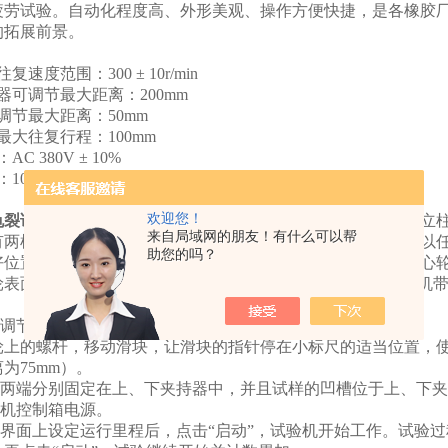
疲劳试验。自动化程度高、外形美观、操作方便快捷，是各橡胶
的拓展前景。
复速度范围：300 ± 10r/min
器可调节最大距离：200mm
调节最大距离：50mm
最大往复行程：100mm
C 380V ± 10%
000× 450 × 750mm
欢迎您！
龟裂试验机
主要由机身、传动结构、偏心轮机构、中心圆度、立
来自局域网的朋友！有什么可以帮
有两根立柱，上、下夹持器安装在立柱上。上横梁升降装置可以
助您的吗？
好位置后拧紧上横梁两端的紧固螺钉。下夹持器由连杆连接偏心
表面装有0-50mm的刻度标识，可调节最大距离50mm，由电机
的调节
轮上的螺杆，移动滑块，让滑块的指针停在小标尺的适当位置，使
为75mm）。
样的两端分别固定在上、下夹持器中，并且试样的凹槽位于上、下
验机控制箱电源。
屏界面上设定运行里程后，点击“启动”，试验机开始工作。试验