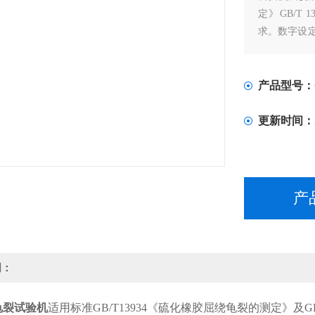
定》GB/T 13
求。数字设
体，每条试
产品型号：
更新时间：
产
明：
龟裂试验机
适用标准GB/T13934《硫化橡胶屈绕龟裂的测定》及G