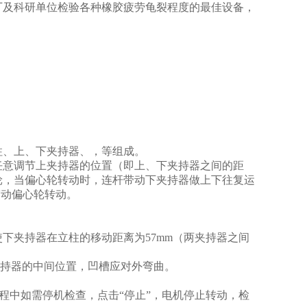
厂及科研单位检验各种橡胶疲劳龟裂程度的最佳设备，
柱、上、下夹持器、，等组成。
任意调节上夹持器的位置（即上、下夹持器之间的距
轮，当偏心轮转动时，连杆带动下夹持器做上下往复运
带动偏心轮转动。
下夹持器在立柱的移动距离为57mm（两夹持器之间
夹持器的中间位置，凹槽应对外弯曲。
过程中如需停机检查，点击“停止”，电机停止转动，检