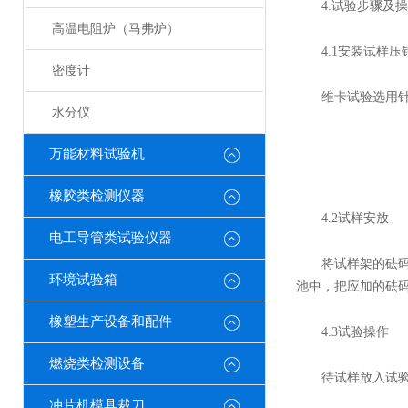
4.试验步骤及操
高温电阻炉（马弗炉）
4.1安装试样压
密度计
维卡试验选用针式
水分仪
万能材料试验机
橡胶类检测仪器
4.2试样安放
电工导管类试验仪器
将试样架的砝码托
环境试验箱
池中，把应加的砝
橡塑生产设备和配件
4.3试验操作
燃烧类检测设备
待试样放入试验架
冲片机模具裁刀