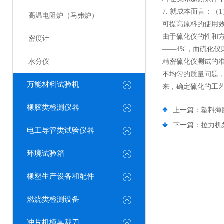
7. 就成本而言：
高温电阻炉（马弗炉）
可提高原料的使用
由于硫化仪的性和方
密度计
——4%，而硫化仪
水分仪
精密硫化仪测试的
不均匀的质量问题
万能材料试验机
来，确定硫化的工
橡胶类检测仪器
上一篇：
塑料薄
下一篇：
拉力机
电工导管类试验仪器
环境试验箱
橡塑生产设备和配件
燃烧类检测设备
冲片机模具裁刀