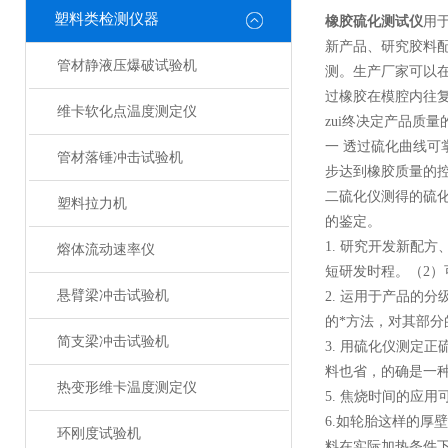
塑料类检测仪器
橡胶硫化测试仪
用
新产品、研究胶料
管材静液压爆破试验机
测。生产厂家可以
过橡胶在模腔内往
维卡软化点温度测定仪
zui终决定产品质
一 透过硫化曲线
管材落锤冲击试验机
步达到橡胶质量的
二硫化仪测得的硫
塑料拉力机
的鉴定。
1. 研究开发新配
熔体流动速率仪
短研发时程。（2
悬臂梁冲击试验机
2. 运用于产品的
的*方法，对其部
简支梁冲击试验机
3. 用硫化仪测定
料也省，的确是一
热变形维卡温度测定仪
5. 焦烧时间的应
6.如轮胎这样的
环刚度试验机
料在实际加热条件