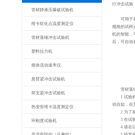
行冲击试验
管材静液压爆破试验机
可用于塑料
维卡软化点温度测定仪
规格的试样
机的智能，
管材落锤冲击试验机
后，可自动
塑料拉力机
熔体流动速率仪
悬臂梁冲击试验机
管材落锤
简支梁冲击试验机
1.试验机
动自如，在
热变形维卡温度测定仪
2.为了操
3.在试验
环刚度试验机
4.请在试
高温电阻炉（马弗炉）
5.经常保