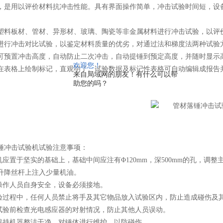
，是用以评价材料抗冲击性能。具有界面操作简单，冲击试验时间短，设
板材、管材、异形材、玻璃、陶瓷等非金属材料进行冲击试验，以评价
进行冲击对比试验，以鉴定材料质量的优劣，对通过法和梯度法两种试验
可预置冲击高度，自动防止二次冲击，自动提锤到预定高度，并随时显示
欢迎您！
在表格上绘制标记，直观明了。试验数据及标记性表格可自动编辑成报告
来自局域网的朋友！有什么可以帮
助您的吗？
冲击试验机试验注意事项：
应置于坚实的基础上，基础中间应注有Φ120mm，深500mm的孔，调整主
升降丝杆上注入少量机油。
作人员自身安全，设备必须接地。
过程中，任何人员禁止将手及其它物品放入试验区内，防止造成碰伤及
验前检查光电感应器的对射情况，防止其他人员误动。
持机器整洁干净，对锤体进行维护，以防碰伤。