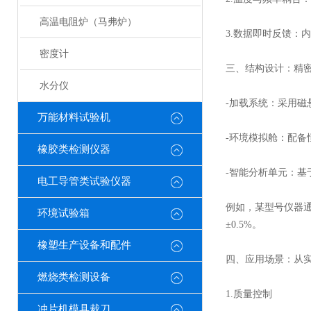
高温电阻炉（马弗炉）
3.数据即时反馈：
密度计
三、结构设计：精
水分仪
-加载系统：采用磁
万能材料试验机
-环境模拟舱：配
橡胶类检测仪器
-智能分析单元：基
电工导管类试验仪器
例如，某型号仪器
环境试验箱
±0.5%。
橡塑生产设备和配件
四、应用场景：从
燃烧类检测设备
1.质量控制
冲片机模具裁刀