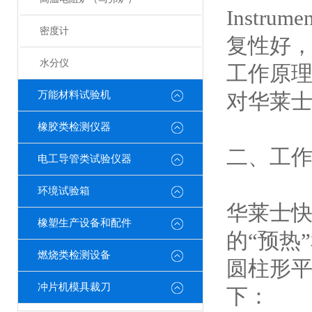
Inst
密度计
复性好
水分仪
工作原
万能材料试验机
对华莱
橡胶类检测仪器
二、工
电工导管类试验仪器
环境试验箱
华莱士
橡塑生产设备和配件
的“预热
燃烧类检测设备
圆柱形平
冲片机模具裁刀
下：