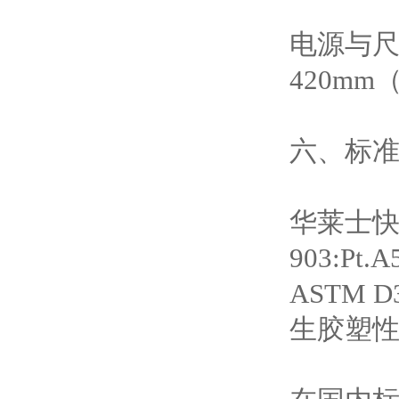
电源与尺
420mm
六、标
华莱士快
903:P
ASTM 
生胶塑