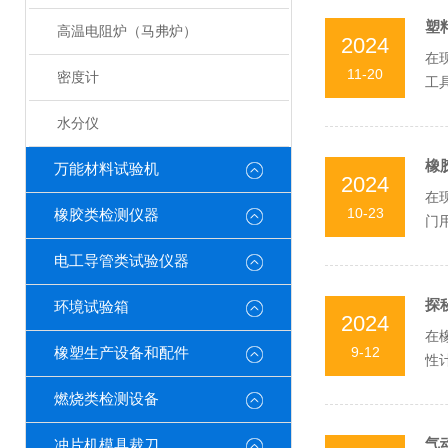
塑
高温电阻炉（马弗炉）
2024
在
11-20
密度计
工
点、
水分仪
橡
万能材料试验机
2024
在
10-23
橡胶类检测仪器
门
握这
电工导管类试验仪器
探
环境试验箱
2024
在
9-12
橡塑生产设备和配件
性
工作
燃烧类检测设备
气
冲片机模具裁刀