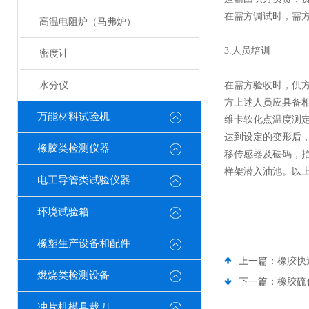
在需方调试时，需
高温电阻炉（马弗炉）
3.人员培训
密度计
水分仪
在需方验收时，供
方上述人员应具备
万能材料试验机
维卡软化点温度测
达到设定的变形后
橡胶类检测仪器
移传感器及砝码，
样架潜入油池。以
电工导管类试验仪器
环境试验箱
橡塑生产设备和配件
上一篇：
橡胶快
燃烧类检测设备
下一篇：
橡胶硫
冲片机模具裁刀