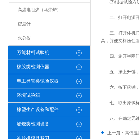
(3)根据试验方法
高温电阻炉（马弗炉）
二、打开电源开关
密度计
三、打开体机门，
水分仪
具，并使夹棒压住
万能材料试验机
四、旋开半圈门，
橡胶类检测仪器
五、按上升键，使
电工导管类试验仪器
六、按下落锤，锤
环境试验箱
七、取出原试样
橡塑生产设备和配件
八、在确定无锤体
燃烧类检测设备
上一篇：
高低温
冲片机模具裁刀