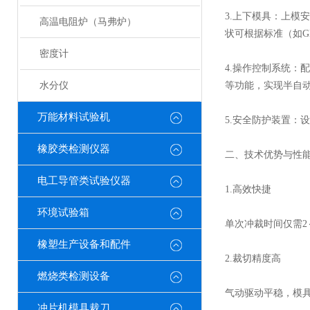
3.上下模具：上
高温电阻炉（马弗炉）
状可根据标准（如GB
密度计
4.操作控制系统：
水分仪
等功能，实现半自
万能材料试验机
5.安全防护装置：
橡胶类检测仪器
二、技术优势与性
电工导管类试验仪器
1.高效快捷
环境试验箱
单次冲裁时间仅需2
橡塑生产设备和配件
2.裁切精度高
燃烧类检测设备
气动驱动平稳，模
冲片机模具裁刀