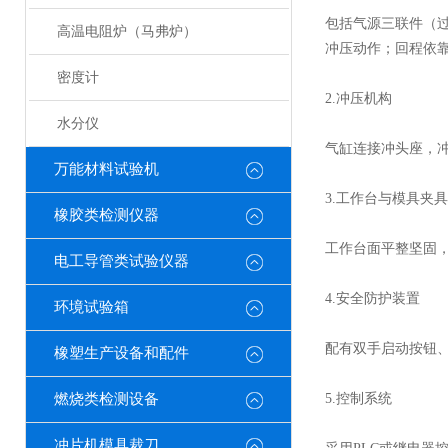
包括气源三联件（过
高温电阻炉（马弗炉）
冲压动作；回程依
密度计
2.冲压机构
水分仪
气缸连接冲头座，冲
万能材料试验机
3.工作台与模具夹具
橡胶类检测仪器
工作台面平整坚固，配
电工导管类试验仪器
4.安全防护装置
环境试验箱
配有双手启动按钮、
橡塑生产设备和配件
燃烧类检测设备
5.控制系统
冲片机模具裁刀