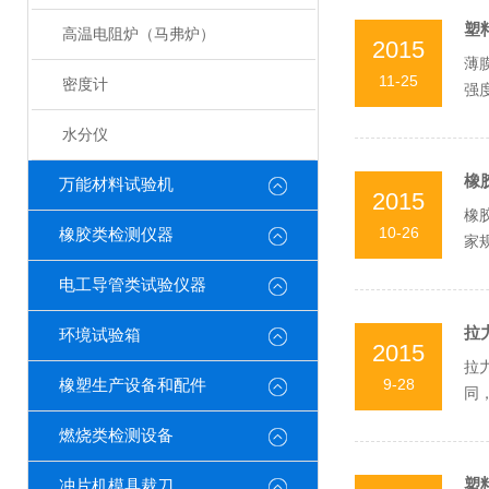
塑
高温电阻炉（马弗炉）
2015
薄
11-25
密度计
强
的消
水分仪
橡
万能材料试验机
2015
橡
10-26
橡胶类检测仪器
家
试，
电工导管类试验仪器
拉
环境试验箱
2015
拉
9-28
橡塑生产设备和配件
同
经足
燃烧类检测设备
塑
冲片机模具裁刀