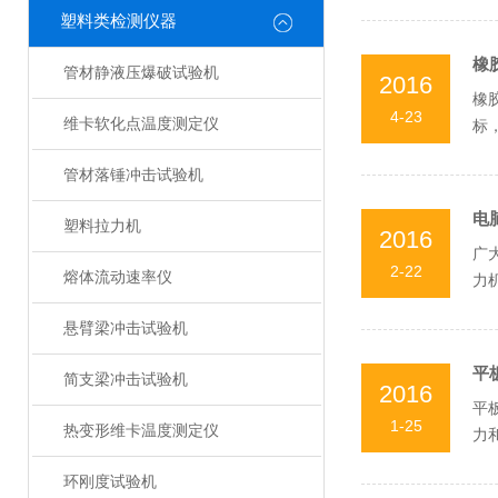
塑料类检测仪器
橡
管材静液压爆破试验机
2016
橡
4-23
维卡软化点温度测定仪
标
稳定
管材落锤冲击试验机
电
塑料拉力机
2016
广
2-22
熔体流动速率仪
力
司售
悬臂梁冲击试验机
平
简支梁冲击试验机
2016
平
1-25
热变形维卡温度测定仪
力
按机
环刚度试验机