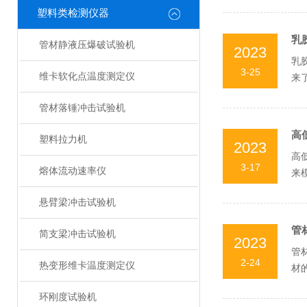
塑料类检测仪器
乳
管材静液压爆破试验机
2023
乳
3-25
维卡软化点温度测定仪
来
的实
管材落锤冲击试验机
高
塑料拉力机
2023
高
3-17
熔体流动速率仪
来
系统
悬臂梁冲击试验机
管
简支梁冲击试验机
2023
管
2-24
热变形维卡温度测定仪
材
试过
环刚度试验机