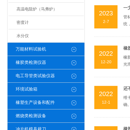
一
高温电阻炉（马弗炉）
2023
管
2-7
密度计
统
据管
水分仪
橡
万能材料试验机
2022
橡
12-20
橡胶类检测仪器
光
方法
电工导管类试验仪器
还
环境试验箱
2022
维
12-1
橡塑生产设备和配件
确
量，
燃烧类检测设备
橡
冲片机模具裁刀